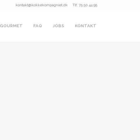
kontakt@kokkekompagniet.dk
Tlf. 75 50 44 95
GOURMET
FAQ
JOBS
KONTAKT