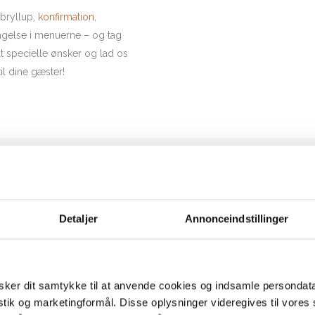
PÅSKEFROKOST
 bryllup,
konfirmation
,
KONFIRMATIONSBUFFET
dagelse i menuerne – og tag
SOMMERBUFFET
t specielle ønsker og lad os
EFTERÅRSBUFFET
il dine gæster!
JULEBUFFET
VINTERBUFFET
TILBEHØRSBUFFET
TAPAS
OS KOKKEKOMPAGNIET
VINTERTAPAS
PÅSKETAPAS
trere dig om din fest og dine gæster. Uanset om du bestiller KokkeKom
Detaljer
Annonceindstillinger
SOMMERTAPAS
 jeres smagsløg.
EFTERÅRSTAPAS
menu kant. På den måde er du sikker på, at der er retter, som alle kan
JULETAPAS
t festmad, så bestil det hos os – så er maden i trygge hænder!
ker dit samtykke til at anvende cookies og indsamle persondat
INE GÆSTER – BESTIL FESTMAD UD 
istik og marketingformål. Disse oplysninger videregives til vore