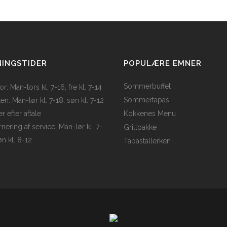
INGSTIDER
POPULÆRE EMNER
Sommerbuffet
r: Man-tors kl. 7-16, fre kl. 7-14
Sommertapas
en: Man-lør kl. 7-18, søn kl. 7-12
er efter aftale
Kokkenes Menu
nering af service: Man-lør kl. 7-
Grillpakke
øn kl. 8-12
Tapastallerken