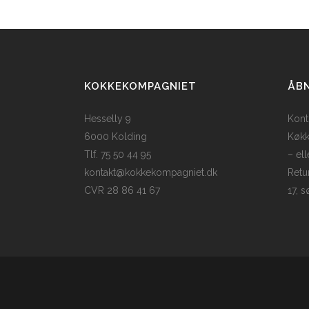
KOKKEKOMPAGNIET
ÅBN
Hesselly 9
Konto
6000 Kolding
Køkk
Tlf. 75 50 44 95
– ell
kontakt@kokkekompagniet.dk
Retur
CVR 28 86 41 67
17, s