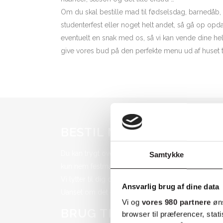
Om du skal bestille mad til fødselsdag, barnedåb,
studenterfest eller noget helt andet, så gå op op
eventuelt en snak med os, så vi kan vende dine hel
give vores bud på den perfekte menu ud af huset t
BESTIL MAD TIL FEST H
Du kan trygt overlade festmenuen til os og koncen
Samtykke
kun nem festmad men også en menu, der matcher
Vi lytter til dig og dine ønsker- og giver din fest
Ansvarlig brug af dine data
Uanset om det er den helt store menu eller bare le
Vi og
vores 980 partnere
øns
BRUG TID SAMMEN MED D
browser til præferencer, stat