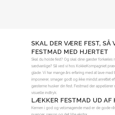
SKAL DER VÆRE FEST, SÅ
FESTMAD MED HJERTET
Skal du holde fest? Og skal dine gæster forkæles
sædvanlige? Så ved vi hos KokkeKompagniet præc
glade. Vi har mange års erfaring med at lave mad ti
imponerer, smager godt og ikke mindst anrettet eft
gæsterne husker din fest. Festmad der appeller
visuelle indtryk.
LÆKKER FESTMAD UD AF
Kernen i god og velsmagende mad er de gode råv
nuancer, sæson og det lille ekstra …