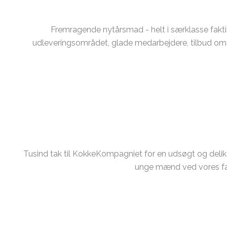
Fremragende nytårsmad - helt i særklasse faktis
udleveringsområdet, glade medarbejdere, tilbud om ch
Tusind tak til KokkeKompagniet for en udsøgt og delik
unge mænd ved vores fami