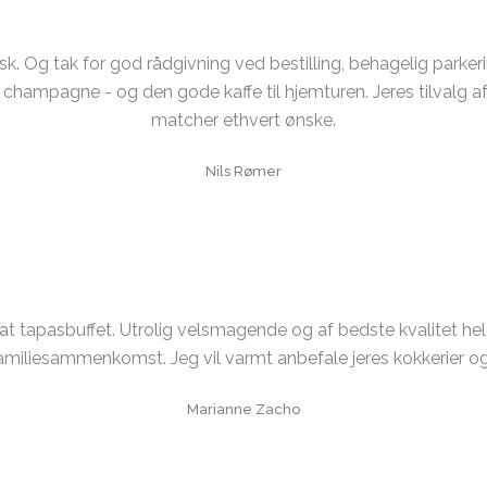
k. Og tak for god rådgivning ved bestilling, behagelig parker
ampagne - og den gode kaffe til hjemturen. Jeres tilvalg af k
matcher ethvert ønske.
Nils Rømer
at tapasbuffet. Utrolig velsmagende og af bedste kvalitet he
liesammenkomst. Jeg vil varmt anbefale jeres kokkerier og p
Marianne Zacho