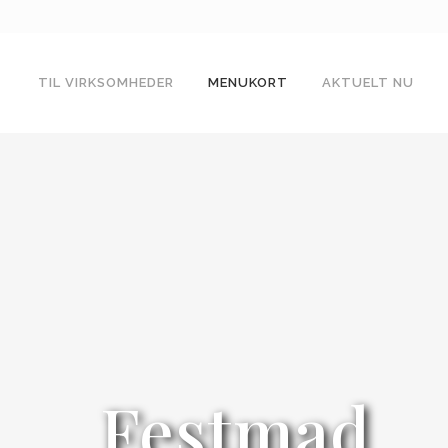
TIL VIRKSOMHEDER
MENUKORT
AKTUELT NU
2-3-RETTERS MENU – MED ET
TWIST
KONFIRMATIONSMENU
MORTENS AFTEN
JULEAFTENSMENU
KOKKENES NYTÅRSMENU 2025
KOKKENES MENU
KOKKENES JULEMENU
Festmad
GRILLPAKKE
HVERDAGSMENU