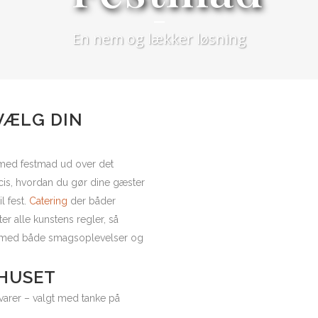
En nem og lækker løsning
SOMMERBUFFET
SOMMERTAPAS
KOKKENES MENU
GRILLPAKKE
 VÆLG DIN
TAPASTALLERKEN
 med festmad ud over det
is, hvordan du gør dine gæster
BUFFET 1 | DEN KOLDE
l fest.
Catering
der båder
BUFFET 2 | DEN KLASSISKE
er alle kunstens regler, så
SNACKS & FINGERMAD
er med både smagsoplevelser og
RECEPTIONSBUFFET
FROKOST – FROKOSTBUFFET
 HUSET
HOVEDRETSBUFFET
arer – valgt med tanke på
TAPASBUFFET